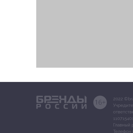
2022 ©br
Учредите
ответст
11071540
Главный 
Телефон 