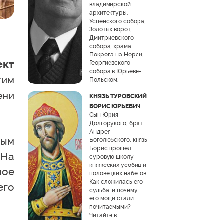
владимирской
архитектуры:
Успенского собора,
Золотых ворот,
Дмитриевского
собора, храма
Покрова на Нерли,
ект
Георгиевского
собора в Юрьеве-
ким
Польском.
ени
КНЯЗЬ ТУРОВСКИЙ
БОРИС ЮРЬЕВИЧ
Сын Юрия
Долгорукого, брат
Андрея
ным
Боголюбского, князь
Борис прошел
 На
суровую школу
княжеских усобиц и
ное
половецких набегов.
Как сложилась его
его
судьба, и почему
его мощи стали
почитаемыми?
Читайте в