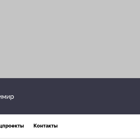
имир
цпроекты
Контакты