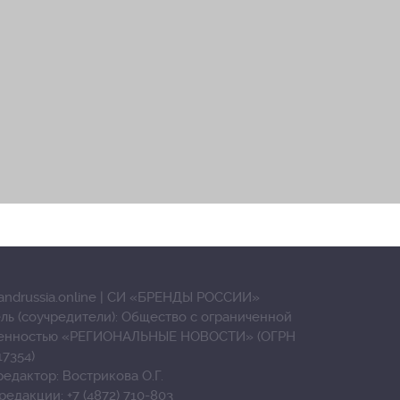
andrussia.online | СИ «БРЕНДЫ РОССИИ»
ль (соучредители): Общество с ограниченной
венностью «РЕГИОНАЛЬНЫЕ НОВОСТИ» (ОГРН
17354)
редактор: Вострикова О.Г.
редакции: +7 (4872) 710-803