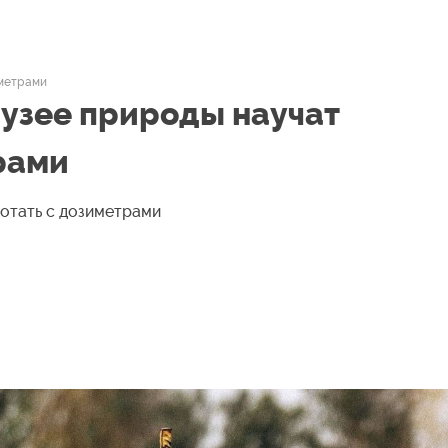
иметрами
узее природы научат
рами
отать с дозиметрами