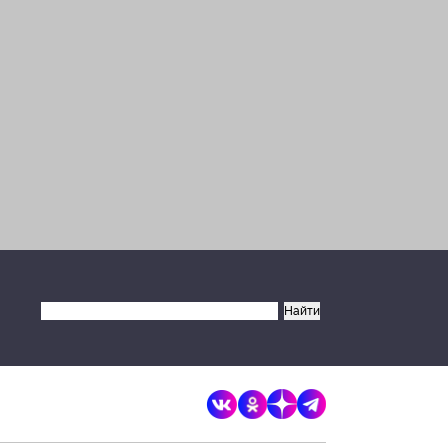
×
Разрешите сайту brandrussia.online
отправлять вам уведомления на
рабочий стол
Запретить
Разрешить