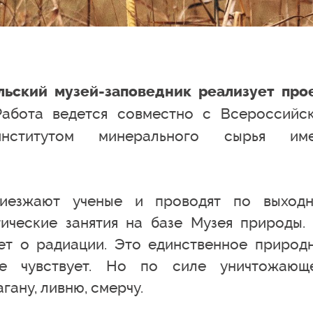
льский музей-заповедник реализует про
Работа ведется совместно с Всероссийс
 институтом минерального сырья им
иезжают ученые и проводят по выход
ические занятия на базе Музея природы.
ет о радиации. Это единственное природ
не чувствует. Но по силе уничтожающ
гану, ливню, смерчу.