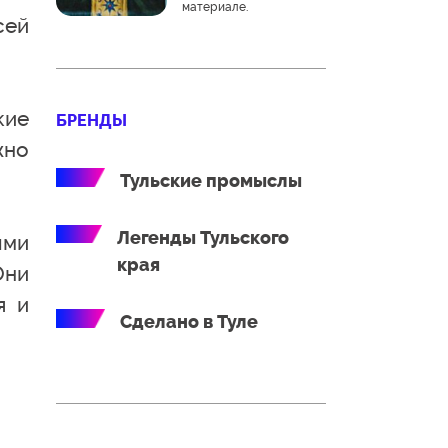
материале.
сей
кие
БРЕНДЫ
жно
Тульские промыслы
Легенды Тульского
ыми
края
Они
я и
Сделано в Туле