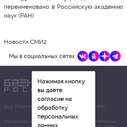
переименовано в Российскую академию
наук (РАН).
Новости СМИ2
Мы в социальных сетях
Нажимая кнопку
вы даете
согласие на
обработку
2022 ©brandrussia.online | СИ «БРЕНДЫ РОССИИ»
персональных
Учредитель (соучредители): Общество с ограниченной
данных