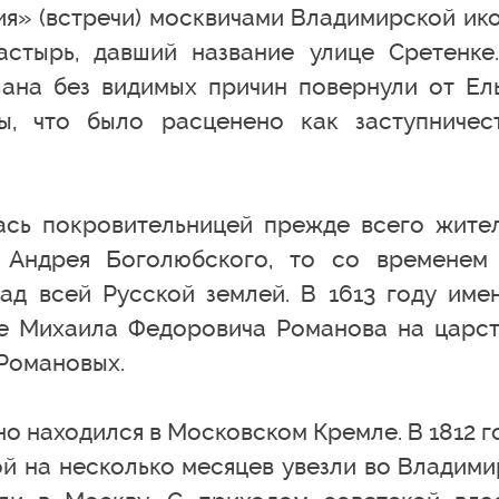
ия» (встречи) москвичами Владимирской ик
стырь, давший название улице Сретенке
лана без видимых причин повернули от Ел
ы, что было расценено как заступничес
ась покровительницей прежде всего жите
я Андрея Боголюбского, то со временем
ад всей Русской землей. В 1613 году име
е Михаила Федоровича Романова на царст
Романовых.
нно находился в Московском Кремле. В 1812 г
й на несколько месяцев увезли во Владими