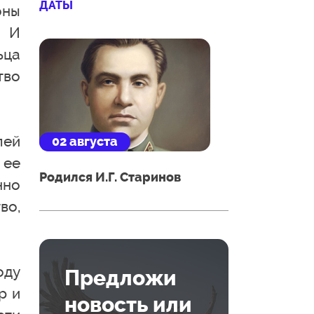
ДАТЫ
оны
. И
ьца
тво
лей
02 августа
 ее
Родился И.Г. Старинов
нно
во,
оду
Предложи
р и
новость или