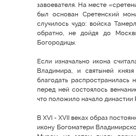
завоевателя. На месте «сретен
был основан Сретенский мона
случилось чудо: войска Тамер
обратно, не дойдя до Москв
Богородицы.
Если изначально икона считал
Владимира, и святыней княз
благодать распространилась н
перед ней состоялось венчани
что положило начало династии 
В XVI - XVII веках образ постоя
икону Богоматери Владимирско