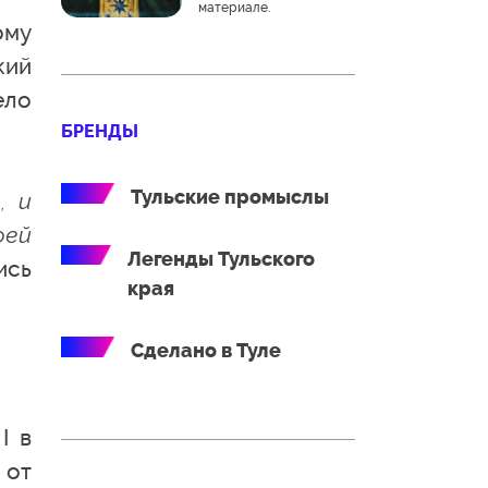
материале.
ому
кий
ело
БРЕНДЫ
Тульские промыслы
, и
оей
Легенды Тульского
ись
края
Сделано в Туле
I в
 от