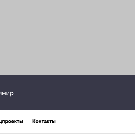
имир
цпроекты
Контакты