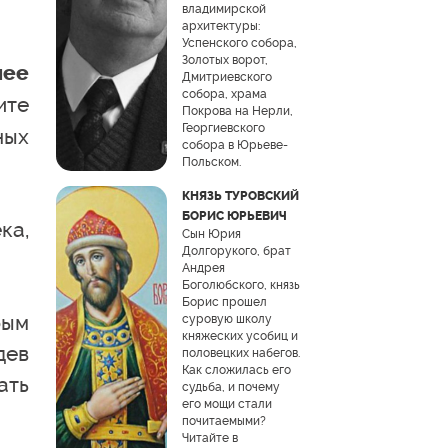
владимирской
архитектуры:
Успенского собора,
Золотых ворот,
лее
Дмитриевского
собора, храма
ите
Покрова на Нерли,
Георгиевского
ных
собора в Юрьеве-
Польском.
КНЯЗЬ ТУРОВСКИЙ
БОРИС ЮРЬЕВИЧ
ка,
Сын Юрия
Долгорукого, брат
Андрея
Боголюбского, князь
Борис прошел
рым
суровую школу
княжеских усобиц и
дев
половецких набегов.
Как сложилась его
ать
судьба, и почему
его мощи стали
почитаемыми?
Читайте в