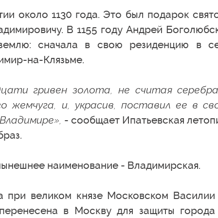
тии около 1130 года. Это был подарок свят
адимировичу. В 1155 году Андрей Боголюбс
землю: сначала в свою резиденцию в с
имир-на-Клязьме.
цати гривен золота, не считая серебра
о жемчуга, и, украсив, поставил ее в св
Владимире»,
- сообщает Ипатьевская летоп
браз.
 нынешнее наименование - Владимирская.
 при великом князе Московском Василии 
 перенесена в Москву для защиты города