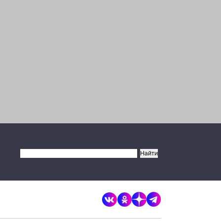
×
Разрешите сайту brandrussia.online
отправлять вам уведомления на
рабочий стол
Запретить
Разрешить