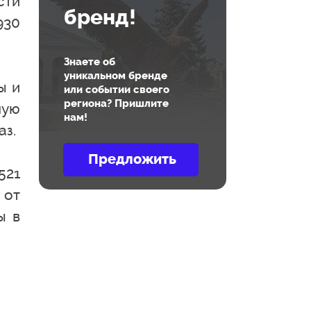
сти
бренд!
930
Знаете об
уникальном бренде
ы и
или событии своего
региона? Пришлите
мую
нам!
аз.
521
 от
ы в