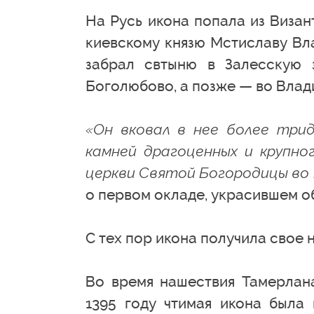
На Русь икона попала из Визан
киевскому князю Мстиславу Вл
забрал свтыню в Залесскую 
Боголюбово, а позже — во Влад
«Он вковал в нее более трид
камней драгоценных и крупног
церкви Святой Богородицы во 
о первом окладе, украсившем о
С тех пор икона получила свое
Во время нашествия Тамерлана
1395 году чтимая икона была