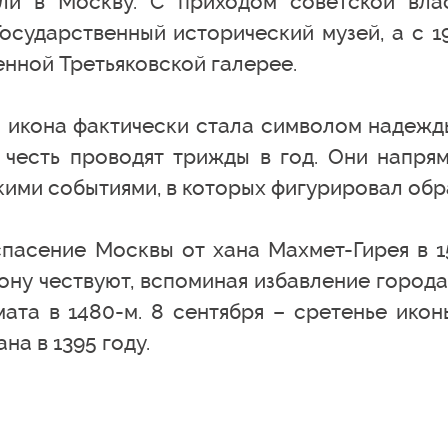
ли в Москву. С приходом советской вла
осударственный исторический музей, а с 1
енной Третьяковской галерее.
я икона фактически стала символом надежд
е честь проводят трижды в год. Они напря
кими событиями, в которых фигурировал обр
спасение Москвы от хана Махмет-Гирея в 1
икону чествуют, вспоминая избавление города
ата в 1480-м. 8 сентября – сретенье икон
на в 1395 году.