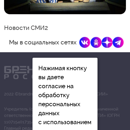
Новости СМИ2
Мы в социальных сетях
Нажимая кнопку
вы даете
согласие на
обработку
2022 ©brandrussia.online | СИ «БРЕНДЫ РОССИИ»
персональных
Учредитель (соучредители): Общество с ограниченной
данных
ответственностью «РЕГИОНАЛЬНЫЕ НОВОСТИ» (ОГРН
с использованием
1107154017354)
Главный редактор: Вострикова О.Г.