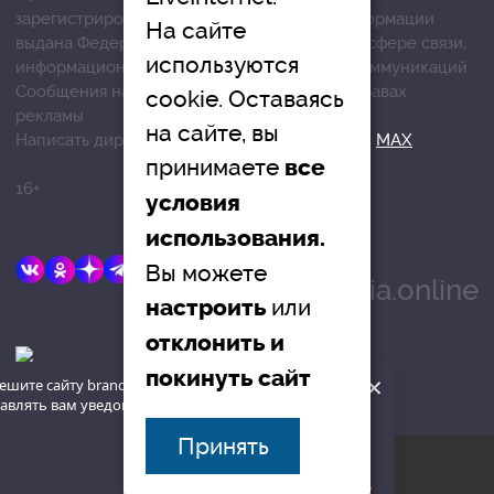
зарегистрированных средств массовой информации
На сайте
выдана Федеральной службой по надзору в сфере связи,
используются
информационных технологий и массовых коммуникаций
Сообщения на сером фоне размещены на правах
cookie. Оставаясь
рекламы
на сайте, вы
Написать директору в телеграм
@mazov
или
MAX
принимаете
все
16+
условия
использования.
E-mail:
Вы можете
info@brandrussia.online
или
настроить
отклонить и
покинуть сайт
×
ешите сайту brandrussia.online
авлять вам уведомления на рабочий
наверх
Принять
© «Бренды России», 2015
Разрешить
Запретить