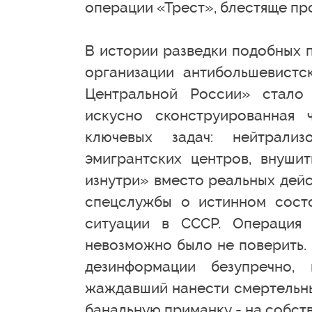
операции «Трест», блестяще п
В истории разведки подобных 
организации антибольшевистс
Центральной России» стало 
искусно сконструированная 
ключевых задач: нейтрализ
эмигрантских центров, внуши
изнутри» вместо реальных дей
спецслужбы о истинном сост
ситуации в СССР. Операция 
невозможно было не поверить. 
дезинформации безупречно,
жаждавший нанести смертельны
банальную приманку - на собст