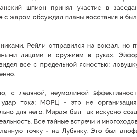
анский шпион принял участие в заседа
е с жаром обсуждал планы восстания и был
ками, Рейли отправился на вокзал, но п
нными лицами и оружием в руках. Эйфо
видел все с предельной ясностью: ловушку
енно.
о, с ледяной, неумолимой эффективност
 удар тока: МОРЦ - это не организация
льно для него. Мираж был так искусно созд
еальность. Все тайные встречи и многоходо
ленную точку - на Лубянку. Это был апоф