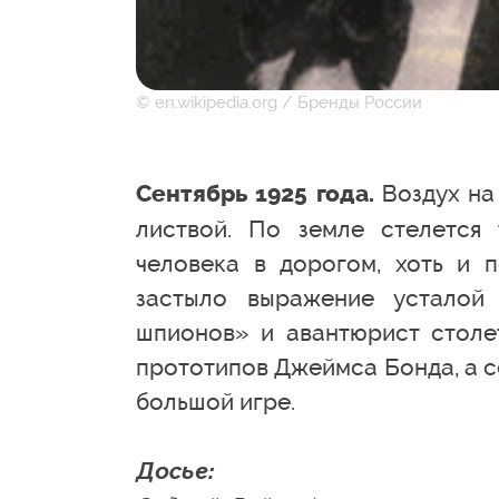
© en.wikipedia.org / Бренды России
Воздух на
Сентябрь 1925 года.
листвой. По земле стелется 
человека в дорогом, хоть и 
застыло выражение усталой
шпионов» и авантюрист столет
прототипов Джеймса Бонда, а с
большой игре.
Досье: