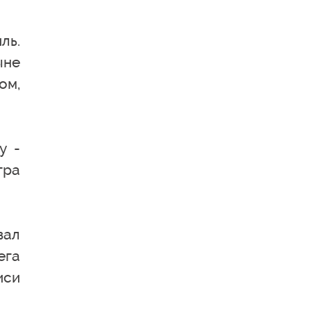
ль.
ыне
ом,
у -
гра
вал
ега
иси