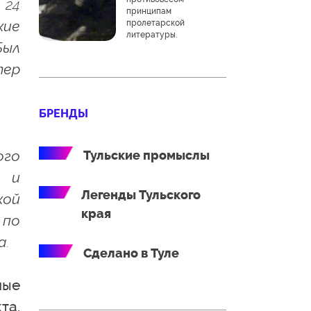
 24
принципам
кие
пролетарской
литературы.
Был
тер
БРЕНДЫ
ого
Тульские промыслы
л и
Легенды Тульского
кой
края
 по
а.
Сделано в Туле
ные
та.