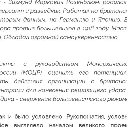
 - Зигмунд Маркович Розенблюм) родился
ммерсант и разведчик. Работал на британс
оторым данным, на Германию и Японию. 
ора против большевиков в 1918 году. Мас
. Обладал огромной самоуверенностью.
акты с руководством Монархическ
оссии (МОЦР), оценить его потенциа
ать действия организации с британс
ентрами для нанесения решающего удара
адача - свержение большевистского режим
ак и было условлено. Рукопожатия, услов
Все выглядело началом великого проек