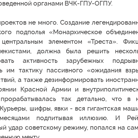
роведенной органами ВЧК-ГПУ-ОГПУ.
проектов не много. Создание легендирован
кого подполья «Монархическое объедине
центральным элементом «Треста». Фикц
чекистами, должна была решить нескол
овать активность зарубежных подрыв
ть им тактику пассивного «ожидания взр
ствий, а также дезинформировать иностран
оянии Красной Армии и внутриполитичес
прорабатывалась так детально, что в 
Курьеры, шифры, явки - вся гигантская маш
 месяцами подпитывая иллюзию. И Рей
й удар советскому режиму, попался на са
венную мечту.