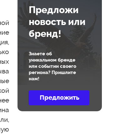
Предложи
новость или
ной
бренд!
ние
ия,
ько
Знаете об
уникальном бренде
ных
или событии своего
ыва
региона? Пришлите
нам!
ные
кой
нее
ина
ли,
мую