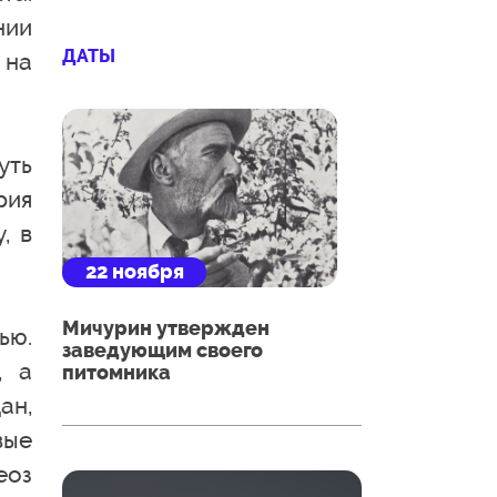
нии
ДАТЫ
 на
уть
рия
, в
22 ноября
Мичурин утвержден
ью.
заведующим своего
, а
питомника
ан,
вые
еоз