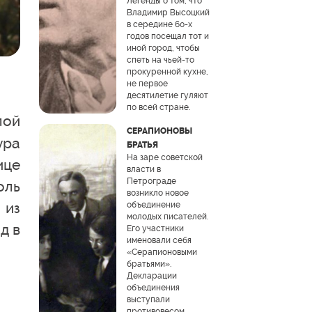
Легенды о том, что
Владимир Высоцкий
в середине 60-х
годов посещал тот и
иной город, чтобы
спеть на чьей-то
прокуренной кухне,
не первое
десятилетие гуляют
по всей стране.
лой
СЕРАПИОНОВЫ
ура
БРАТЬЯ
На заре советской
ице
власти в
Петрограде
оль
возникло новое
 из
объединение
молодых писателей.
д в
Его участники
именовали себя
«Серапионовыми
братьями».
Декларации
объединения
выступали
противовесом