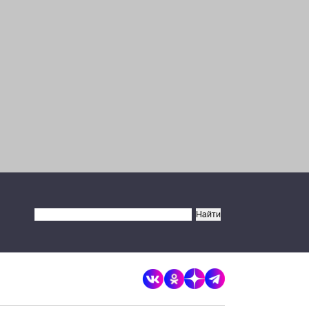
×
Разрешите сайту brandrussia.online
отправлять вам уведомления на
рабочий стол
Запретить
Разрешить