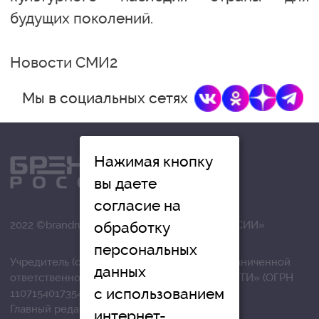
будущих поколений.
Новости СМИ2
Мы в социальных сетях
Нажимая кнопку
вы даете
согласие на
2022 ©brandrussia.online | СИ «БРЕНДЫ РОССИИ»
обработку
персональных
Учредитель (соучредители): Общество с ограниченной
данных
ответственностью «РЕГИОНАЛЬНЫЕ НОВОСТИ» (ОГРН
с использованием
1107154017354)
Главный редактор: Вострикова О.Г.
интернет-