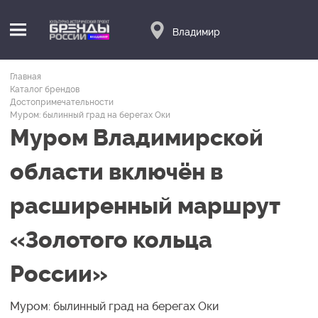
Владимир
Главная
Каталог брендов
Достопримечательности
Муром: былинный град на берегах Оки
Муром Владимирской
области включён в
расширенный маршрут
«Золотого кольца
России»
Муром: былинный град на берегах Оки