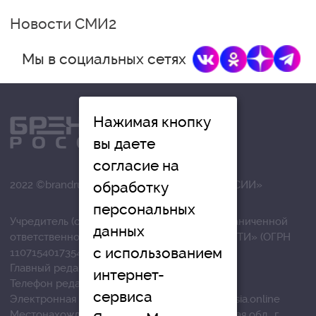
Новости СМИ2
Мы в социальных сетях
Нажимая кнопку
вы даете
согласие на
2022 ©brandrussia.online | СИ «БРЕНДЫ РОССИИ»
обработку
персональных
Учредитель (соучредители): Общество с ограниченной
данных
ответственностью «РЕГИОНАЛЬНЫЕ НОВОСТИ» (ОГРН
с использованием
1107154017354)
Главный редактор: Вострикова О.Г.
интернет-
Телефон редакции: +7 (4872) 710-803
сервиса
Электронная почта редакции:
info@brandrussia.online
Местонахождение редакции: 300041, Тульская обл., г.