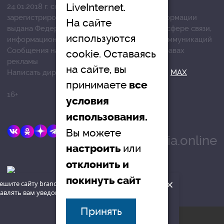
LiveInternet.
24.01.2018 г. согласно выписке из реестра
зарегистрированных средств массовой информации
На сайте
выдана Федеральной службой по надзору в сфере связи,
используются
информационных технологий и массовых коммуникаций
Сообщения на сером фоне размещены на правах
cookie. Оставаясь
рекламы
на сайте, вы
Написать директору в телеграм
@mazov
или
MAX
принимаете
все
16+
условия
использования.
E-mail:
Вы можете
info@brandrussia.online
или
настроить
отклонить и
покинуть сайт
×
ешите сайту brandrussia.online
авлять вам уведомления на рабочий
наверх
Принять
© «Бренды России», 2015