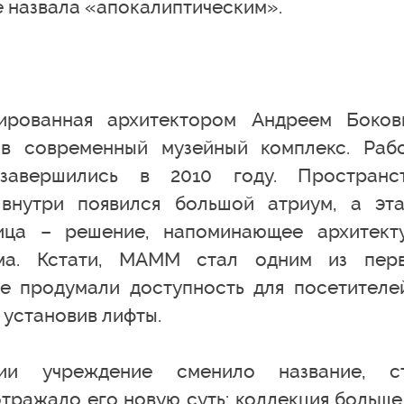
 назвала «апокалиптическим».
тированная архитектором Андреем Боков
 в современный музейный комплекс. Раб
завершились в 2010 году. Пространс
 внутри появился большой атриум, а эт
ница – решение, напоминающее архитект
айма. Кстати, МАММ стал одним из пер
ее продумали доступность для посетителе
установив лифты.
ии учреждение сменило название, с
тражало его новую суть: коллекция больше