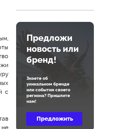
Предложи
ым,
оты
новость или
тво
бренд!
ажи
уру
Знаете об
вых
уникальном бренде
или событии своего
й с
региона? Пришлите
нам!
тав
 не