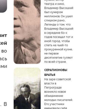
театра и кино,
Владимир Высоцкий
был кумиром
миллионов. Он ушел
слишком рано…
Легенды о том, что
Владимир Высоцкий
в середине 60-х
вит
годов посещал тот и
иной город, чтобы
жей
спеть на чьей-то
 во
прокуренной кухне,
не первое
ась
десятилетие гуляют
по всей стране.
ыми
СЕРАПИОНОВЫ
БРАТЬЯ
На заре советской
власти в
Петрограде
возникло новое
объединение
молодых писателей.
. В
Его участники
именовали себя