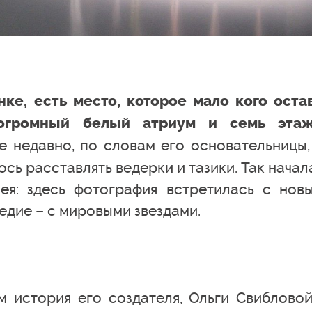
ке, есть место, которое мало кого оста
 огромный белый атриум и семь эта
 недавно, по словам его основательницы,
сь расставлять ведерки и тазики. Так начал
ея: здесь фотография встретилась с нов
едие – с мировыми звездами.
м история его создателя, Ольги Свибловой