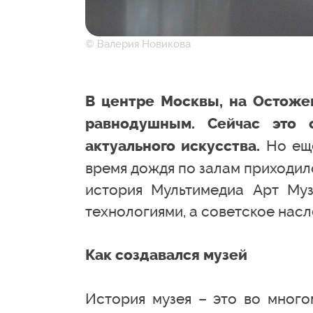
© Валерия Новикова
В центре Москвы, на Остожен
равнодушным. Сейчас это
Но еще
актуального искусства.
время дождя по залам приходило
история Мультимедиа Арт Муз
технологиями, а советское насл
Как создавался музей
История музея – это во много