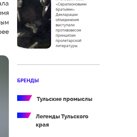
ала
«Серапионовыми
братьями».
емя
Декларации
объединения
ным
выступали
рее
противовесом
принципам
пролетарской
литературы.
БРЕНДЫ
Тульские промыслы
Легенды Тульского
края