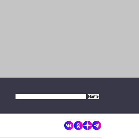
×
Разрешите сайту brandrussia.online
отправлять вам уведомления на
рабочий стол
Запретить
Разрешить