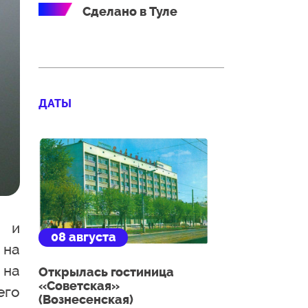
Сделано в Туле
ДАТЫ
й и
08 августа
 на
 на
Открылась гостиница
«Советская»
его
(Вознесенская)