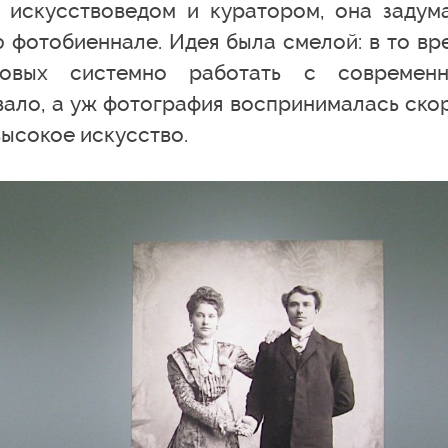
и искусствоведом и куратором, она задум
 фотобиеннале. Идея была смелой: в то вр
отовых системно работать с современ
вало, а уж фотография воспринималась ско
высокое искусство.