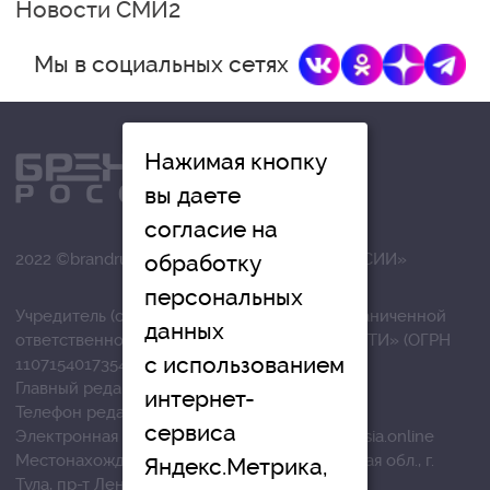
Новости СМИ2
Мы в социальных сетях
Нажимая кнопку
вы даете
согласие на
обработку
2022 ©brandrussia.online | СИ «БРЕНДЫ РОССИИ»
персональных
Учредитель (соучредители): Общество с ограниченной
данных
ответственностью «РЕГИОНАЛЬНЫЕ НОВОСТИ» (ОГРН
с использованием
1107154017354)
Главный редактор: Вострикова О.Г.
интернет-
Телефон редакции: +7 (4872) 710-803
сервиса
Электронная почта редакции:
info@brandrussia.online
Местонахождение редакции: 300041, Тульская обл., г.
Яндекс.Метрика,
Тула, пр-т Ленина, д. 57/114 офис 301.