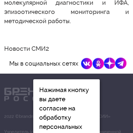
молекулярной диагностики и ИФА,
эпизоотического мониторинга и
методической работы.
Новости СМИ2
Мы в социальных сетях
Нажимая кнопку
вы даете
согласие на
обработку
2022 ©brandrussia.online | СИ «БРЕНДЫ РОССИИ»
персональных
Учредитель (соучредители): Общество с ограниченной