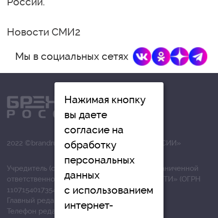
России.
Новости СМИ2
Мы в социальных сетях
Нажимая кнопку
вы даете
согласие на
обработку
2022 ©brandrussia.online | СИ «БРЕНДЫ РОССИИ»
персональных
Учредитель (соучредители): Общество с ограниченной
данных
ответственностью «РЕГИОНАЛЬНЫЕ НОВОСТИ» (ОГРН
с использованием
1107154017354)
Главный редактор: Вострикова О.Г.
интернет-
Телефон редакции: +7 (4872) 710-803