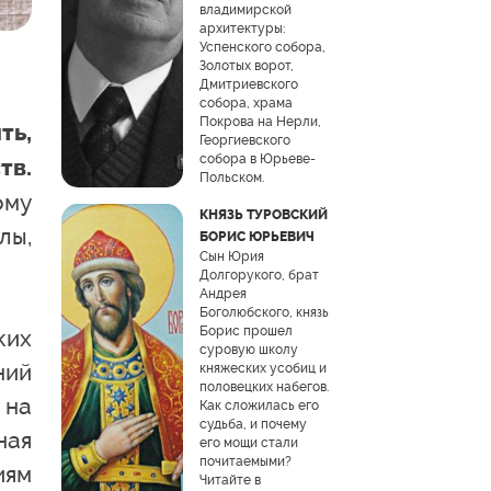
владимирской
архитектуры:
Успенского собора,
Золотых ворот,
Дмитриевского
собора, храма
Покрова на Нерли,
ть,
Георгиевского
собора в Юрьеве-
тв.
Польском.
ому
КНЯЗЬ ТУРОВСКИЙ
лы,
БОРИС ЮРЬЕВИЧ
Сын Юрия
Долгорукого, брат
Андрея
Боголюбского, князь
Борис прошел
ких
суровую школу
ний
княжеских усобиц и
половецких набегов.
 на
Как сложилась его
судьба, и почему
ная
его мощи стали
почитаемыми?
иям
Читайте в