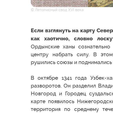
© Летописный свод XVI века
Если взглянуть на карту Севе
как хаотично, словно лоск
Ордынские ханы сознательно 
центру набрать силу. В это
рушились союзы и поднимались 
В октябре 1341 года Узбек-х
разворотов. Он разделил Влад
Новгород и Городец суздальск
карте появилось Нижегородско
территория по среднему теч