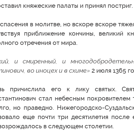
ставил княжеские палаты и принял постриг.
 спасения в молитве, но вскоре вскоре тяже
вствуя приближение кончины, великий кн
лного отречения от мира.
хий, и смиренный, и многодобродетель
инович, во иноцех и в схиме»
2 июля 1365 го
вь причислила его к лику святых. Свя
стантинович стал небесным покровителем 
лго, но праведно. Нижегородско-Суздальс
овало еще почти три десятилетия после 
 возрождалось в следующем столетии.