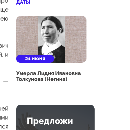
про
ДАТЫ
еще
рею
вич
, и
21 июня
Умерла Лидия Ивановна
Толкунова (Негина)
у —
рей
ями
Предложи
лся