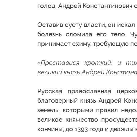
голод, Андрей Константинович о
Оставив суету власти, он искал
болезнь сломила его тело. Чу
принимает схиму, требующую по
«Преставися кроткий, и ти
великий князь Андрей Констант
Русская православная церко
благоверный князь Андрей Кон
земель, которыми правил недо
великое княжество просуществ
кончины, до 1393 года и дважды