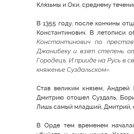
Клязьмы и Оки, среднему течени
В 1355 году, после кончины от
Константинович. В летописи о
Константинович по престав
Джанибеку и взят степень от
Городецъ. И прииде на Русь в 
княженье Суздальском».
Став великим князем, Андрей 
Дмитрию отошел Суздаль, Бори
Лишь самый младший, Дмитрий, о
В Орде тем временем началас