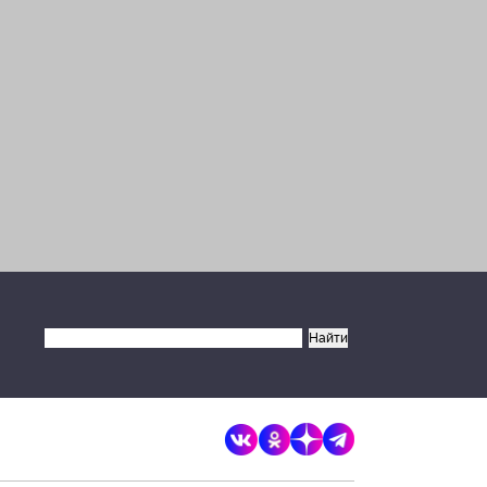
×
Разрешите сайту brandrussia.online
отправлять вам уведомления на
рабочий стол
Запретить
Разрешить