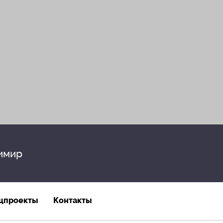
имир
цпроекты
Контакты