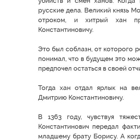
убийств и смен ханов. Когда
русские дела. Великий князь М
отроком, и хитрый хан п
Константиновичу.
Это был соблазн, от которого 
понимал, что в будущем это мо
предпочел остаться в своей отч
Тогда хан отдал ярлык на в
Дмитрию Константиновичу.
В 1363 году, чувствуя тяже
Константинович передал факт
младшему брату Борису. А когд