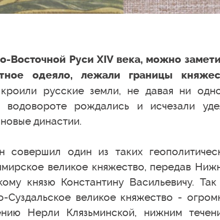
ро-Восточной Руси XIV века, можно замети
утное одеяло, лежали границы княжес
кроили русские земли, не давая ни одн
м водовороте рождались и исчезали уде
новые династии.
ан совершил один из таких геополитичес
имирское великое княжество, передав Ниж
ому князю Константину Васильевичу. Так
-Суздальское великое княжество - огром
ению Нерли Клязьминской, нижним течен