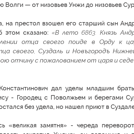
ю Волги — от низовьев Унжи до низовьев Сур
ца, на престол взошел его старший сын Анд
б этом сказано:
«В лето 6863. Князь Анд
лении отца своего поиде в Орду к ц
ца своего, Суздаль и Новъгородъ Нижне
свою отчину с пожалованием от царя и седе
Константинович дал уделы младшим брать
су - Городец с Поволжьем и берегами Су
стался без удела, но нашел приют в Суздале
ь «великая замятня» - череда переворот