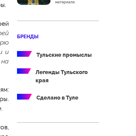
материале.
ы.
рей
рей
БРЕНДЫ
арю
и и
Тульские промыслы
 на
Легенды Тульского
края
ям:
Сделано в Туле
ры.
.
ов,