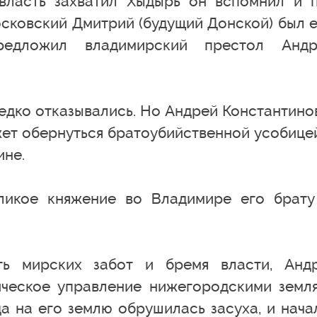
 власть захватил Хыдырь он вспомнил и 
осковский Дмитрий (будущий Донской) был 
редложил владимирский престол Анд
редко отказывались. Но Андрей Константино
жет обернуться братоубийственной усобицей
ине.
еликое княжение во Владимире его брат
сть мирских забот и бремя власти, Анд
ическое управление нижегородскими земл
а на его землю обрушилась засуха, и нача