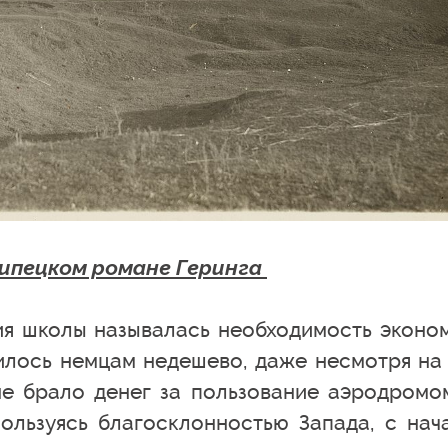
липецком романе Геринга
я школы называлась необходимость эконо
илось немцам недешево, даже несмотря на 
не брало денег за пользование аэродромо
льзуясь благосклонностью Запада, с нач