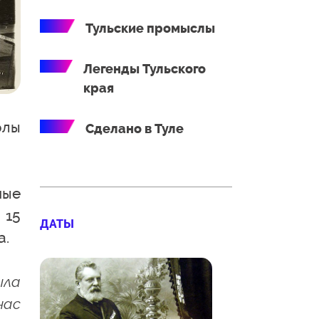
Тульские промыслы
Легенды Тульского
края
олы
Сделано в Туле
ные
 15
ДАТЫ
а.
ыла
нас