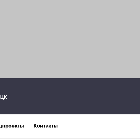
цк
цпроекты
Контакты