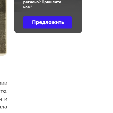
региона? Пришлите
нам!
мии
то,
м и
ала