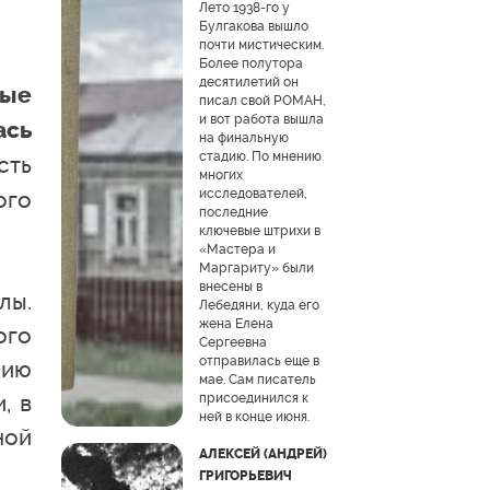
Лето 1938-го у
Булгакова вышло
почти мистическим.
Более полутора
десятилетий он
вые
писал свой РОМАН,
и вот работа вышла
ась
на финальную
стадию. По мнению
сть
многих
исследователей,
ого
последние
ключевые штрихи в
«Мастера и
Маргариту» были
внесены в
лы.
Лебедяни, куда его
жена Елена
ого
Сергеевна
отправилась еще в
нию
мае. Сам писатель
, в
присоединился к
ней в конце июня.
ной
АЛЕКСЕЙ (АНДРЕЙ)
ГРИГОРЬЕВИЧ