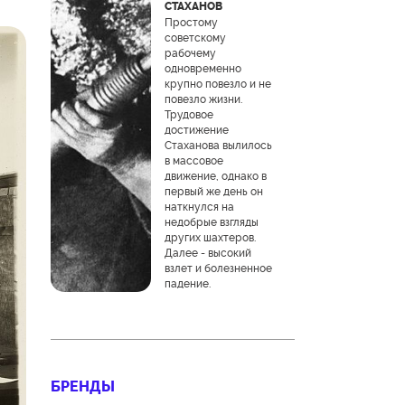
СТАХАНОВ
Простому
советскому
рабочему
одновременно
крупно повезло и не
повезло жизни.
Трудовое
достижение
Стаханова вылилось
в массовое
движение, однако в
первый же день он
наткнулся на
недобрые взгляды
других шахтеров.
Далее - высокий
взлет и болезненное
падение.
БРЕНДЫ