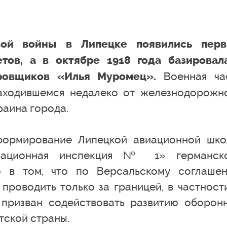
ой войны в Липецке появились пер
тов, а в октябре 1918 года базировал
Военная ча
ровщиков «Илья Муромец».
аходившемся недалеко от железнодорожн
раина города.
формирование Липецкой авиационной шко
иационная инспекция № 1» германск
о в том, что по Версальскому соглаше
роводить только за границей, в частности
призван содействовать развитию оборон
ской страны.