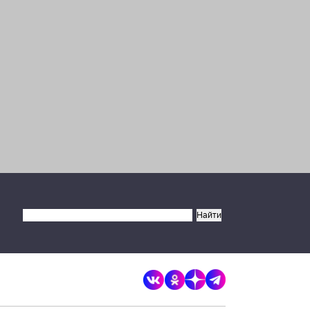
×
Разрешите сайту brandrussia.online
отправлять вам уведомления на
рабочий стол
Запретить
Разрешить