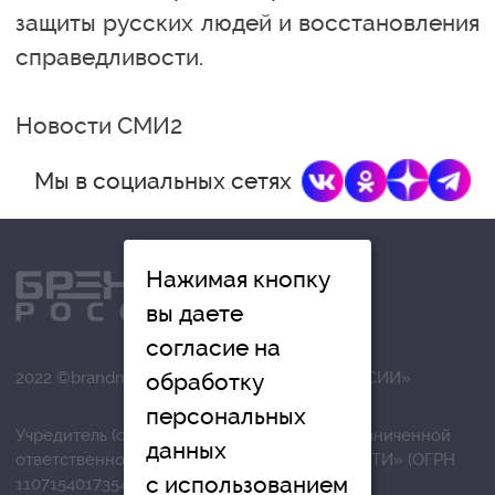
защиты русских людей и восстановления
справедливости.
Новости СМИ2
Мы в социальных сетях
Нажимая кнопку
вы даете
согласие на
2022 ©brandrussia.online | СИ «БРЕНДЫ РОССИИ»
обработку
персональных
Учредитель (соучредители): Общество с ограниченной
данных
ответственностью «РЕГИОНАЛЬНЫЕ НОВОСТИ» (ОГРН
с использованием
1107154017354)