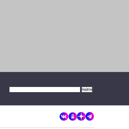
×
Разрешите сайту brandrussia.online
отправлять вам уведомления на
рабочий стол
Запретить
Разрешить