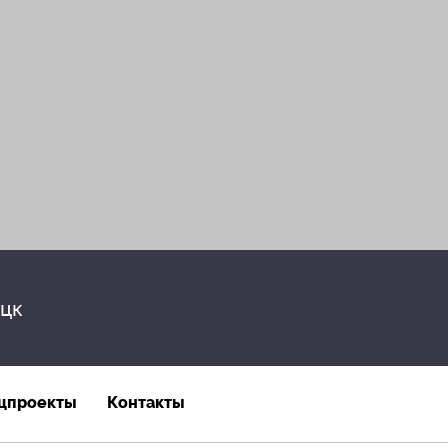
цк
цпроекты
Контакты