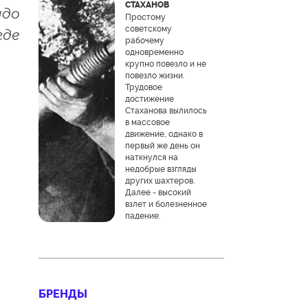
СТАХАНОВ
адо
Простому
советскому
где
рабочему
одновременно
крупно повезло и не
повезло жизни.
Трудовое
достижение
Стаханова вылилось
в массовое
движение, однако в
первый же день он
наткнулся на
недобрые взгляды
других шахтеров.
Далее - высокий
взлет и болезненное
падение.
БРЕНДЫ