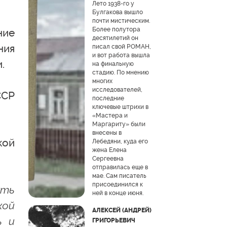
Лето 1938-го у
Булгакова вышло
почти мистическим.
Более полутора
ние
десятилетий он
ния
писал свой РОМАН,
и вот работа вышла
.
на финальную
стадию. По мнению
многих
исследователей,
ССР
последние
ключевые штрихи в
«Мастера и
Маргариту» были
внесены в
кой
Лебедяни, куда его
жена Елена
Сергеевна
отправилась еще в
мае. Сам писатель
присоединился к
уть
ней в конце июня.
кой
АЛЕКСЕЙ (АНДРЕЙ)
ь и
ГРИГОРЬЕВИЧ