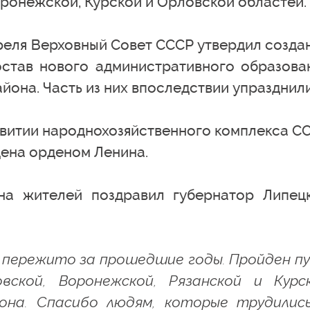
ронежской, Курской и Орловской областей.
преля Верховный Совет СССР утвердил созда
став нового административного образова
йона. Часть из них впоследствии упразднили
азвитии народнохозяйственного комплекса С
дена орденом Ленина.
на жителей поздравил губернатор Липец
и пережито за прошедшие годы. Пройден п
вской, Воронежской, Рязанской и Курс
она. Спасибо людям, которые трудилис