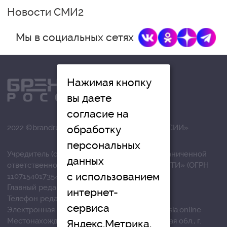
Новости СМИ2
Мы в социальных сетях
Нажимая кнопку
вы даете
согласие на
обработку
2022 ©brandrussia.online | СИ «БРЕНДЫ РОССИИ»
персональных
Учредитель (соучредители): Общество с ограниченной
данных
ответственностью «РЕГИОНАЛЬНЫЕ НОВОСТИ» (ОГРН
с использованием
1107154017354)
Главный редактор: Вострикова О.Г.
интернет-
Телефон редакции: +7 (4872) 710-803
сервиса
Электронная почта редакции:
info@brandrussia.online
Местонахождение редакции: 300041, Тульская обл., г.
Яндекс.Метрика,