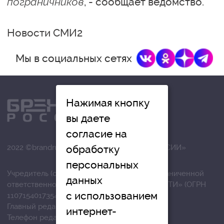
пограничников
, - сообщает ведомство.
Новости СМИ2
Мы в социальных сетях
Нажимая кнопку
вы даете
согласие на
2022 ©brandrussia.online | СИ «БРЕНДЫ РОССИИ»
обработку
персональных
Учредитель (соучредители): Общество с ограниченной
данных
ответственностью «РЕГИОНАЛЬНЫЕ НОВОСТИ» (ОГРН
с использованием
1107154017354)
Главный редактор: Вострикова О.Г.
интернет-
Телефон редакции: +7 (4872) 710-803