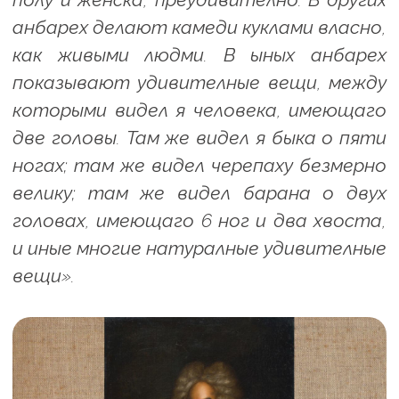
анбарех делают камеди куклами власно,
как живыми людми. В ыных анбарех
показывают удивителные вещи, между
которыми видел я человека, имеющаго
две головы. Там же видел я быка о пяти
ногах; там же видел черепаху безмерно
велику; там же видел барана о двух
головах, имеющаго 6 ног и два хвоста,
и иные многие натуралные удивителные
вещи».