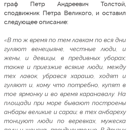
граф Петр Андреевич Толстой,
сподвижник Петра Великого, и оставил
следующее описание:
«В то ж время по тем лавкам по вся дни
гуляют венецыяне, честные люди, и
жены, и девицы, в предивных уборах;
также и приезжие всякие люди, между
тех лавок, убрався харашо, ходят и
гуляют и, кому что потребно, купят в
тое ярмонку и во время каранавалу. На
площади при море бывают построены
анбары великие и сараи; в тех анбареху
тонцуют люди по веревках, мужеска
полу и женска, преудивително. В других