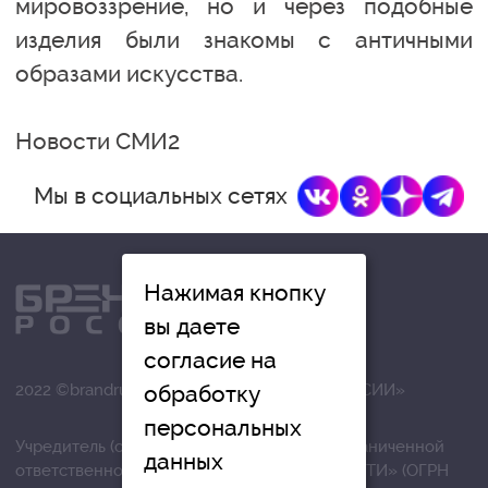
мировоззрение, но и через подобные
изделия были знакомы с античными
образами искусства.
Новости СМИ2
Мы в социальных сетях
Нажимая кнопку
вы даете
согласие на
обработку
2022 ©brandrussia.online | СИ «БРЕНДЫ РОССИИ»
персональных
Учредитель (соучредители): Общество с ограниченной
данных
ответственностью «РЕГИОНАЛЬНЫЕ НОВОСТИ» (ОГРН