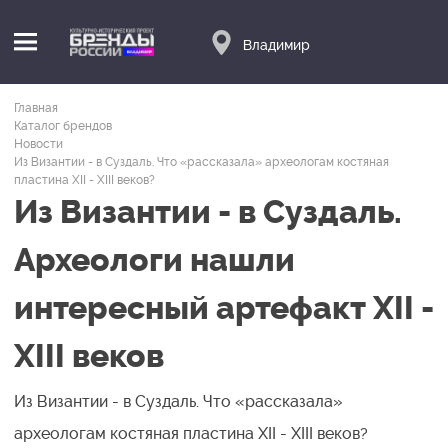
Владимир
Главная
Каталог брендов
Новости
Из Византии - в Суздаль. Что «рассказала» археологам костяная
пластина XII - XIII веков?
Из Византии - в Суздаль.
Археологи нашли
интересный артефакт XII -
XIII веков
Из Византии - в Суздаль. Что «рассказала»
археологам костяная пластина XII - XIII веков?