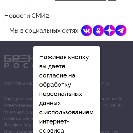
Новости СМИ2
Мы в социальных сетях
Нажимая кнопку
вы даете
согласие на
2022 ©brandrussia.online | СИ «БРЕНДЫ РОССИИ»
обработку
персональных
Учредитель (соучредители): Общество с ограниченной
данных
ответственностью «РЕГИОНАЛЬНЫЕ НОВОСТИ» (ОГРН
с использованием
1107154017354)
Главный редактор: Вострикова О.Г.
интернет-
Телефон редакции: +7 (4872) 710-803
сервиса
Электронная почта редакции:
info@brandrussia.online