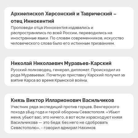
Архиепископ Херсонский и Таврический –
отец Иннокентий
Проповеди отца Иннокентия издавались и
распространялись по всей России, переводились на
иностранные языки. По словам современников, искусство
человеческого слова было его истинным призванием.
Николай Николаевич Муравьев-Карский
Русский полководец, генерал, дипломат. Происходил из
рода Муравьевых. Почетную приставку Карский получил за
взятие Карса во время Крымской войны.
Князь Виктор Илларионович Васильчиков
Участник ряда экспедиций против горцев, Венгерского
похода 1849 года и герой обороны Севастополя. «Убьют
меня, убьют вас, это ничего, а вот если израсходуют князя
Васильчикова — это беда: без него не сдобровать
Севастополю», - говорил адмирал Нахимов.