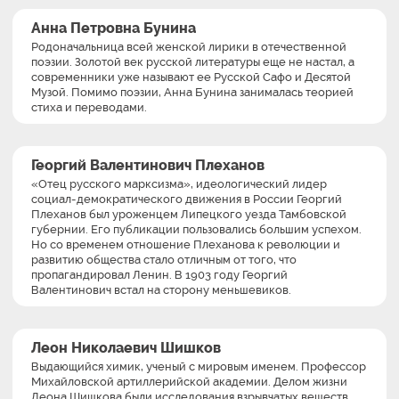
Анна Петровна Бунина
Родоначальница всей женской лирики в отечественной
поэзии. Золотой век русской литературы еще не настал, а
современники уже называют ее Русской Сафо и Десятой
Музой. Помимо поэзии, Анна Бунина занималась теорией
стиха и переводами.
Георгий Валентинович Плеханов
«Отец русского марксизма», идеологический лидер
социал-демократического движения в России Георгий
Плеханов был уроженцем Липецкого уезда Тамбовской
губернии. Его публикации пользовались большим успехом.
Но со временем отношение Плеханова к революции и
развитию общества стало отличным от того, что
пропагандировал Ленин. В 1903 году Георгий
Валентинович встал на сторону меньшевиков.
Леон Николаевич Шишков
Выдающийся химик, ученый с мировым именем. Профессор
Михайловской артиллерийской академии. Делом жизни
Леона Шишкова были исследования взрывчатых веществ.