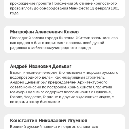
прохождение проекта Положения об отмене крепостного
права вплоть до обнародования Манифеста 19 февраля 1861
года.
Митрофан Алексеевич Клюев
Последний голова города Липецка. Жители запомнили его
как щедрого благотворителя, человека, всей душой
радевшего за благополучие родного города.
Андрей Иванович Дельвиг
Барон, инженер-генерал. Его называли «творцом русского
водопроводного дела». Как незаурядный строитель,
Андрей Дельвиг был председателем Архитектурного
совета комиссии по постройке Храма Христа Спасителя.
Мемуары Дельвига содержат воспоминания о Пушкине,
Гоголе, Чаадаеве, Герцене и других выдающихся людях, с
которыми автор был знаком.
Константин Николаевич Игумнов
Великий русский пианист и педагог, основатель