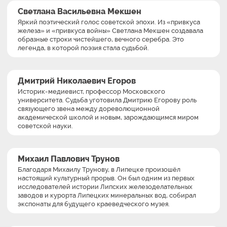
Светлана Васильевна Мекшен
Яркий поэтический голос советской эпохи. Из «привкуса
железа» и «привкуса войны» Светлана Мекшен создавала
образные строки чистейшего, вечного серебра. Это
легенда, в которой поэзия стала судьбой.
Дмитрий Николаевич Егоров
Историк-медиевист, профессор Московского
университета. Судьба уготовила Дмитрию Егорову роль
связующего звена между дореволюционной
академической школой и новым, зарождающимся миром
советской науки.
Михаил Павлович Трунов
Благодаря Михаилу Трунову, в Липецке произошёл
настоящий культурный прорыв. Он был одним из первых
исследователей истории Липских железоделательных
заводов и курорта Липецких минеральных вод, собирал
экспонаты для будущего краеведческого музея.