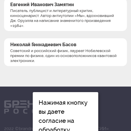
Евгений Иванович Замятин
Писатель, публицист и литературный критик,
киносценарист. Автор антиутопии «Мы», вдохновивший
Дж. Оруэлла на написание знаменитого произведения
«1984».
Николай Геннадиевич Басов
Советский и российский физик, лауреат Нобелевской
премии по физике, один из основоположников квантовой
электроники.
Нажимая кнопку
вы даете
согласие на
2022 ©brandrussia.online | СИ «БРЕНДЫ РОССИИ»
обработку