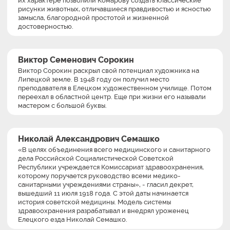
их характере позволили Комарову создать классические
рисунки животных, отличавшиеся правдивостью и ясностью
замысла, благородной простотой и жизненной
достоверностью.
Виктор Семенович Сорокин
Виктор Сорокин раскрыл свой потенциал художника на
Липецкой земле. В 1948 году он получил место
преподавателя в Елецком художественном училище. Потом
переехал в областной центр. Еще при жизни его называли
мастером с большой буквы.
Николай Александрович Семашко
«В целях объединения всего медицинского и санитарного
дела Российской Социалистической Советской
Республики учреждается Комиссариат здравоохранения,
которому поручается руководство всеми медико-
санитарными учреждениями страны», - гласил декрет,
вышедший 11 июля 1918 года. С этой даты начинается
история советской медицины. Модель системы
здравоохранения разрабатывал и внедрял уроженец
Елецкого езда Николай Семашко.