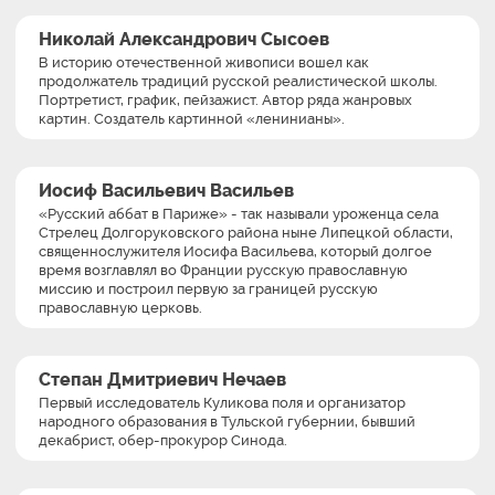
Николай Александрович Сысоев
В историю отечественной живописи вошел как
продолжатель традиций русской реалистической школы.
Портретист, график, пейзажист. Автор ряда жанровых
картин. Создатель картинной «ленинианы».
Иосиф Васильевич Васильев
«Русский аббат в Париже» - так называли уроженца села
Стрелец Долгоруковского района ныне Липецкой области,
священнослужителя Иосифа Васильева, который долгое
время возглавлял во Франции русскую православную
миссию и построил первую за границей русскую
православную церковь.
Степан Дмитриевич Нечаев
Первый исследователь Куликова поля и организатор
народного образования в Тульской губернии, бывший
декабрист, обер-прокурор Синода.