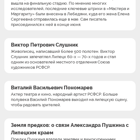
вышла на финальную стадию. По мнению многих
исследователей, последние ключевые штрихи в «Мастера и
Маргариту» были внесены в Лебедяни, куда его жена Елена
Сергеевна отправилась еще в мае. Сам писатель
присоединился к ней в конце июня.
Виктор Петрович Слушник
Живописец, написавший более 500 полотен. Виктор
Слушник запечатлел Липецк 60-х — 70-х годов и стал
одним из основателей местного отделения Союза
художников РСФСР.
Виталий Васильевич Пономарев
Актер театра и кино, народный артист РСФСР. Больше
полувека Василий Пономарев выходил на липецкую сцену,
чтобы радовать зрителей.
Земля предков: о связи Александра Пушкина с
Липецким краем
Предки Пушкина владели землями и винокуренными