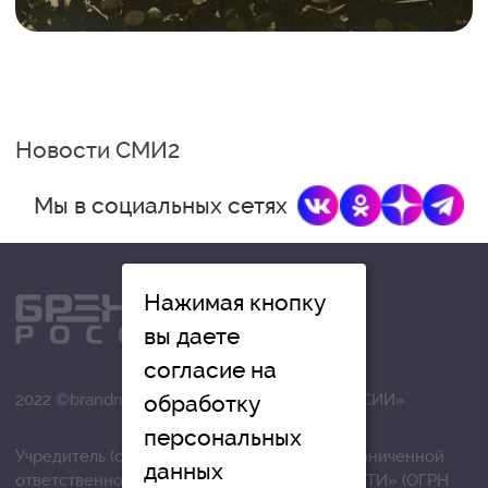
Новости СМИ2
Мы в социальных сетях
Нажимая кнопку
вы даете
согласие на
2022 ©brandrussia.online | СИ «БРЕНДЫ РОССИИ»
обработку
персональных
Учредитель (соучредители): Общество с ограниченной
данных
ответственностью «РЕГИОНАЛЬНЫЕ НОВОСТИ» (ОГРН