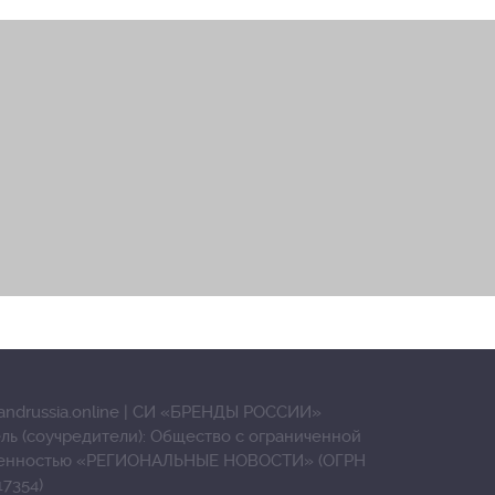
andrussia.online | СИ «БРЕНДЫ РОССИИ»
ль (соучредители): Общество с ограниченной
венностью «РЕГИОНАЛЬНЫЕ НОВОСТИ» (ОГРН
17354)