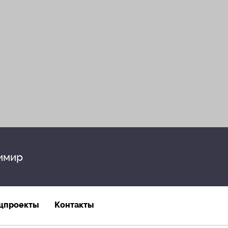
имир
цпроекты
Контакты