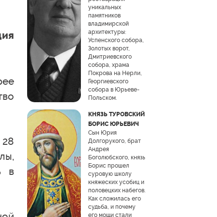
уникальных
памятников
владимирской
архитектуры:
дия
Успенского собора,
Золотых ворот,
Дмитриевского
собора, храма
Покрова на Нерли,
рее
Георгиевского
собора в Юрьеве-
тво
Польском.
КНЯЗЬ ТУРОВСКИЙ
БОРИС ЮРЬЕВИЧ
Сын Юрия
 28
Долгорукого, брат
Андрея
лы,
Боголюбского, князь
Борис прошел
ь в
суровую школу
княжеских усобиц и
половецких набегов.
Как сложилась его
судьба, и почему
ной
его мощи стали