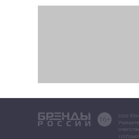
2022 ©br
Учредите
ответст
11071540