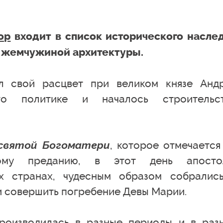
ор
входит в список исторического насле
я жемчужиной архитектуры.
л свой расцвет при великом князе Анд
го политике и началось строительс
святой Богоматери
, которое отмечается
ному преданию, в этот день апосто
х странах, чудесным образом собралис
и совершить погребение Девы Марии.
роизводилась в разные периоды и в раз