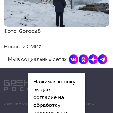
Фото: Gorod48
Новости СМИ2
Мы в социальных сетях
Нажимая кнопку
вы даете
согласие на
обработку
2022 ©brandrussia.online | СИ «БРЕНДЫ РОССИИ»
персональных