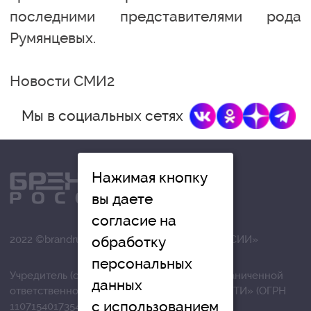
последними представителями рода
Румянцевых.
Новости СМИ2
Мы в социальных сетях
Нажимая кнопку
вы даете
согласие на
обработку
2022 ©brandrussia.online | СИ «БРЕНДЫ РОССИИ»
персональных
Учредитель (соучредители): Общество с ограниченной
данных
ответственностью «РЕГИОНАЛЬНЫЕ НОВОСТИ» (ОГРН
с использованием
1107154017354)